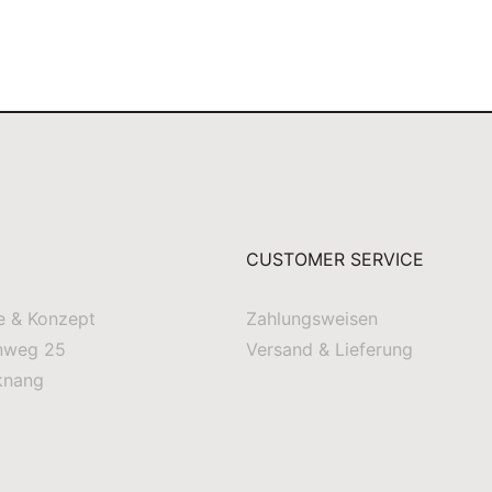
CUSTOMER SERVICE
e & Konzept
Zahlungsweisen
nweg 25
Versand & Lieferung
knang