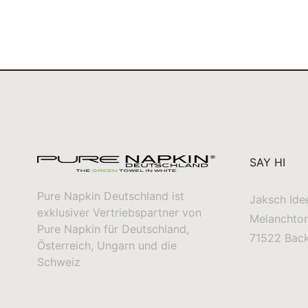
SAY HI
Pure Napkin Deutschland ist
Jaksch Ide
exklusiver Vertriebspartner von
Melanchto
Pure Napkin für Deutschland,
71522 Bac
Österreich, Ungarn und die
Schweiz