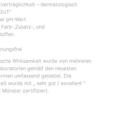
verträglichkeit – dermatologisch
 GUT”
her pH-Wert
, Farb-,Zusatz-, und
toffen
nungsfrei
ische Wirksamkeit wurde von mehreren
aboratorien gemäß den neuesten
rmen umfassend getestet. Die
eit wurde mit „ sehr gut / excellent “
Münster zertifiziert.