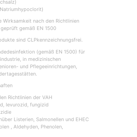
chsalz)
Natriumhypoclorit)
e Wirksamkeit nach den Richtlinien
geprüft gemäß EN 1500
dukte sind CLPkennzeichnungsfrei.
dedesinfektion (gemäß EN 1500) für
industrie, in medizinischen
enioren- und Pflegeeinrichtungen,
dertagesstätten.
aften
en Richtlinien der VAH
d, levurozid, fungizid
zidie
über Listerien, Salmonellen und EHEC
olen , Aldehyden, Phenolen,