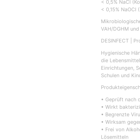
< 0,5% NaCI (Ko
< 0,15% NaOCI (
Mikrobiologisch
VAH/DGHM und 
DESINFECT | Pro
Hygienische Hän
die Lebensmittel
Einrichtungen, S
Schulen und Kin
Produkteigensch
• Geprüft nach d
• Wirkt bakterizi
• Begrenzte Viru
• Wirksam gegen
• Frei von Alkoh
Lösemitteln