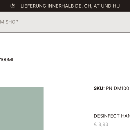
LIEFERUNG INNERHALB DE, CH, AT UND HU
M SHOP
 100ML
SKU:
PN DM100
DESINFECT HAN
€
8,93